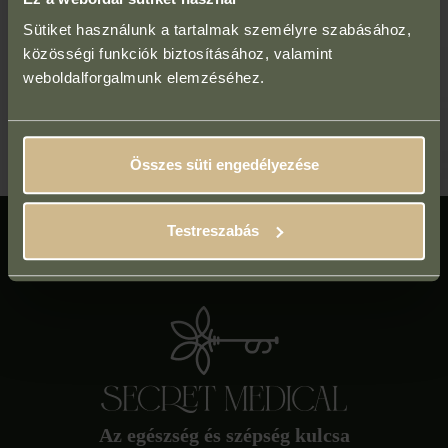
tervet.
Sütiket használunk a tartalmak személyre szabásához,
közösségi funkciók biztosításához, valamint
Tedd meg az első lépést a tartós szépséged felé!
weboldalforgalmunk elemzéséhez.
Időpontfoglalás konzultációra
Összes süti engedélyezése
Testreszabás
Az egészség és szépség kulcsa