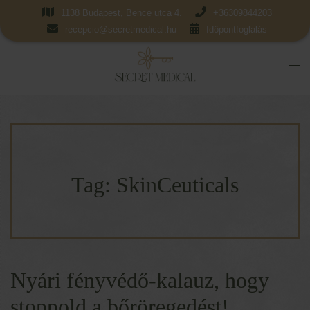
1138 Budapest, Bence utca 4.
+36309844203
recepcio@secretmedical.hu
Időpontfoglalás
Tag:
SkinCeuticals
Nyári fényvédő-kalauz, hogy
stoppold a bőröregedést!