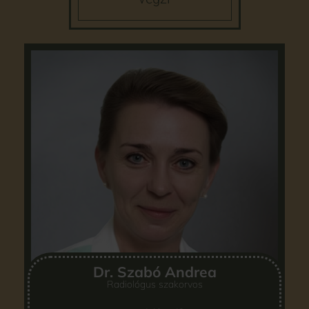
Dr. Szabó Andrea
Radiológus szakorvos