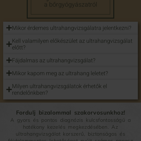
a bőrgyógyászatról
Mikor érdemes ultrahangvizsgálatra jelentkezni?
Kell valamilyen előkészület az ultrahangvizsgálat
előtt?
Fájdalmas az ultrahangvizsgálat?
Mikor kapom meg az ultrahang leletet?
Milyen ultrahangvizsgálatok érhetők el
rendelőnkben?
Fordulj bizalommal szakorvosunkhoz!
A gyors és pontos diagnózis kulcsfontosságú a
hatékony kezelés megkezdésében. Az
ultrahangvizsgálat korszerű, biztonságos és
fájdalommentes lehetőséget nyújt számos panasz