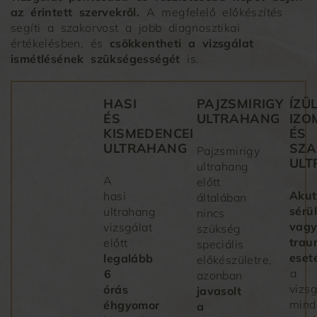
az érintett szervekről.
A megfelelő előkészítés
segíti a szakorvost a jobb diagnosztikai
értékelésben, és
csökkentheti a vizsgálat
ismétlésének szükségességét
is.
HASI
PAJZSMIRIGY
ÍZÜL
ÉS
ULTRAHANG
IZO
KISMEDENCEI
ÉS
ULTRAHANG
SZA
Pajzsmirigy
UL
ultrahang
A
előtt
Akut
hasi
általában
sérü
ultrahang
nincs
vag
vizsgálat
szükség
trau
előtt
speciális
eset
legalább
előkészületre,
a
6
azonban
vizs
órás
javasolt
mind
éhgyomor
a