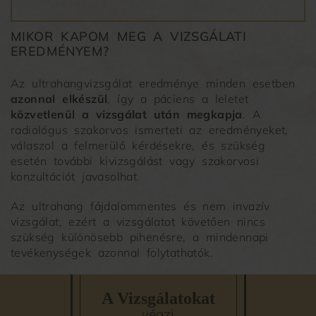
MIKOR KAPOM MEG A VIZSGÁLATI
EREDMÉNYEM?
Az ultrahangvizsgálat eredménye minden esetben
azonnal elkészül
, így a páciens a leletet
közvetlenül a vizsgálat után megkapja
. A
radiológus szakorvos ismerteti az eredményeket,
válaszol a felmerülő kérdésekre, és szükség
esetén további kivizsgálást vagy szakorvosi
konzultációt javasolhat.
Az ultrahang fájdalommentes és nem invazív
vizsgálat, ezért a vizsgálatot követően nincs
szükség különösebb pihenésre, a mindennapi
tevékenységek azonnal folytathatók.
A Vizsgálatokat
végzi