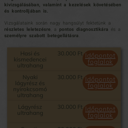
kivizsgálásában, valamint a kezelések követésében
és kontrolljában is.
Vizsgálataink során nagy hangsúlyt fektetünk a
részletes leletezésre
, a
pontos diagnosztikára
és a
személyre szabott betegellátásra
.
Hasi és
30.000 Ft
Időpontot
kismedencei
foglalok
ultrahang
Nyaki
30.000 Ft
Időpontot
lágyrész és
foglalok
nyirokcsomó
ultrahang
Lágyrész
30.000 Ft
Időpontot
ultrahang
foglalok