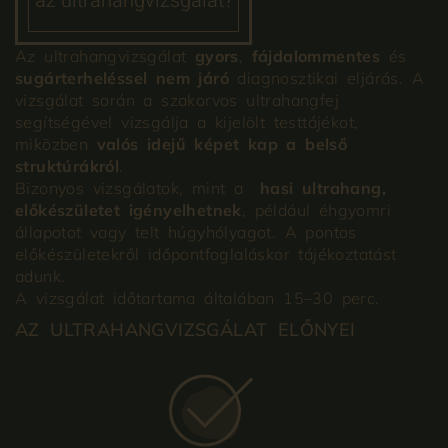
az ultrahangvizsgálat?
Az ultrahangvizsgálat
gyors
,
fájdalommentes
és
sugárterheléssel nem járó
diagnosztikai eljárás. A
vizsgálat során a szakorvos ultrahangfej
segítségével vizsgálja a kijelölt testtájékot,
miközben
valós idejű képet kap a belső
struktúrákról
.
Bizonyos vizsgálatok, mint a
hasi ultrahang,
előkészületet igényelhetnek
, például éhgyomri
állapotot vagy telt húgyhólyagot. A pontos
előkészületekről időpontfoglaláskor tájékoztatást
adunk.
A vizsgálat időtartama általában 15–30 perc.
AZ ULTRAHANGVIZSGÁLAT ELŐNYEI