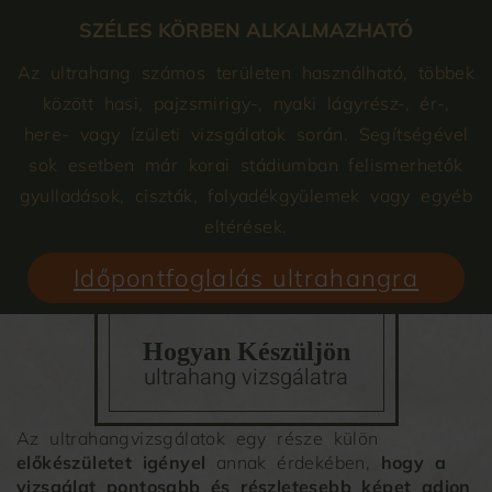
SZÉLES KÖRBEN ALKALMAZHATÓ
Az ultrahang számos területen használható, többek
között hasi, pajzsmirigy-, nyaki lágyrész-, ér-,
here- vagy ízületi vizsgálatok során. Segítségével
sok esetben már korai stádiumban felismerhetők
gyulladások, ciszták, folyadékgyülemek vagy egyéb
eltérések.
Időpontfoglalás ultrahangra
Hogyan Készüljön
ultrahang vizsgálatra
Az ultrahangvizsgálatok egy része külön
előkészületet igényel
annak érdekében,
hogy a
vizsgálat pontosabb és részletesebb képet adjon