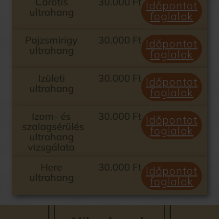
Carotis
30.000 Ft
Időpontot
ultrahang
foglalok
Pajzsmirigy
30.000 Ft
Időpontot
ultrahang
foglalok
Izületi
30.000 Ft
Időpontot
ultrahang
foglalok
Izom- és
30.000 Ft
Időpontot
szalagsérülés
foglalok
ultrahang
vizsgálata
Here
30.000 Ft
Időpontot
ultrahang
foglalok