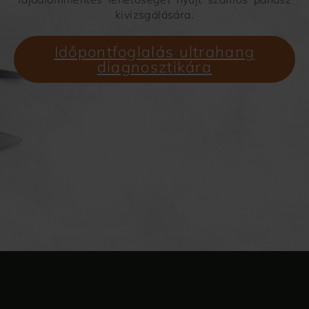
kivizsgálására.
Időpontfoglalás ultrahang
diagnosztikára