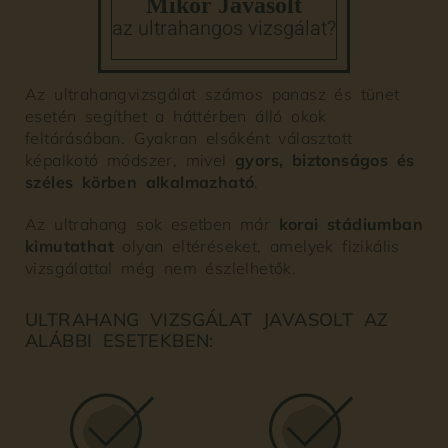
Mikor Javasolt
az ultrahangos vizsgálat?
Az ultrahangvizsgálat számos panasz és tünet
esetén segíthet a háttérben álló okok
feltárásában. Gyakran elsőként választott
képalkotó módszer, mivel
gyors, biztonságos és
széles körben alkalmazható
.
Az ultrahang sok esetben már
korai stádiumban
kimutathat
olyan eltéréseket, amelyek fizikális
vizsgálattal még nem észlelhetők.
ULTRAHANG VIZSGÁLAT JAVASOLT AZ
ALÁBBI ESETEKBEN: