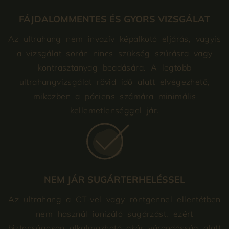
FÁJDALOMMENTES ÉS GYORS VIZSGÁLAT
Az ultrahang nem invazív képalkotó eljárás, vagyis
a vizsgálat során nincs szükség szúrásra vagy
kontrasztanyag beadására. A legtöbb
ultrahangvizsgálat rövid idő alatt elvégezhető,
miközben a páciens számára minimális
kellemetlenséggel jár.
NEM JÁR SUGÁRTERHELÉSSEL
Az ultrahang a CT-vel vagy röntgennel ellentétben
nem használ ionizáló sugárzást, ezért
biztonságosan alkalmazható akár várandósság alatt