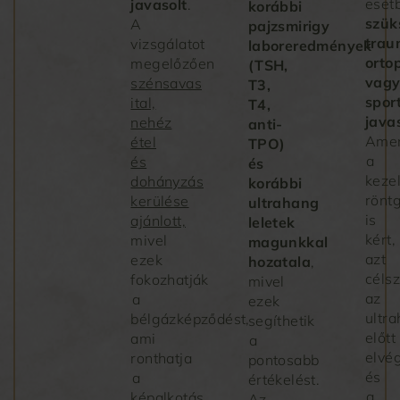
eset
javasolt
.
korábbi
szük
A
pajzsmirigy
trau
vizsgálatot
laboreredmények
orto
megelőzően
(TSH,
vag
szénsavas
T3,
spor
ital,
T4,
java
nehéz
anti-
Amen
étel
TPO)
a
és
és
keze
dohányzás
korábbi
rönt
kerülése
ultrahang
is
ajánlott,
leletek
kért,
mivel
magunkkal
azt
ezek
hozatala
,
céls
fokozhatják
mivel
az
a
ezek
ultr
bélgázképződést,
segíthetik
előtt
ami
a
elvé
ronthatja
pontosabb
és
a
értékelést.
a
képalkotás
Az