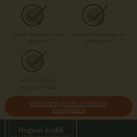
izületi fájdalom vagy
kontrollvizsgálatok és
duzzanat
utánkövetés
sportsérülések,
szalagszakadás
Időpontfoglalás ultrahang
vizsgálatra
Hogyan Zajlik