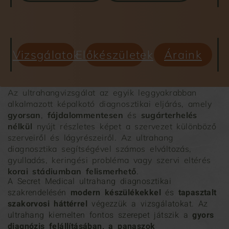
Vizsgálatok
Előkészületek
Áraink
Az ultrahangvizsgálat az egyik leggyakrabban
alkalmazott képalkotó diagnosztikai eljárás, amely
gyorsan
,
fájdalommentesen
és
sugárterhelés
nélkül
nyújt részletes képet a szervezet különböző
szerveiről és lágyrészeiről. Az ultrahang
diagnosztika segítségével számos elváltozás,
gyulladás, keringési probléma vagy szervi eltérés
korai stádiumban felismerhető
.
A Secret Medical ultrahang diagnosztikai
szakrendelésén
modern készülékekkel
és
tapasztalt
szakorvosi háttérrel
végezzük a vizsgálatokat. Az
ultrahang kiemelten fontos szerepet játszik a
gyors
diagnózis felállításában, a panaszok