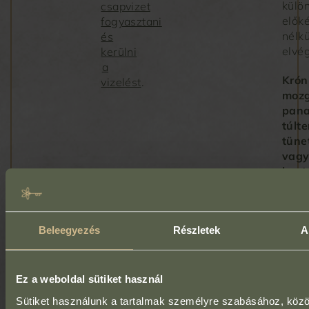
külö
csapvizet
elők
fogyasztani
nélkü
és
elvé
kerülni
a
Krón
vizelést
.
mozg
pana
túlt
tüne
vag
kont
eset
előz
elők
Beleegyezés
Részletek
A
álta
nem
szük
Ez a weboldal sütiket használ
Font
Sütiket használunk a tartalmak személyre szabásához, köz
tudni