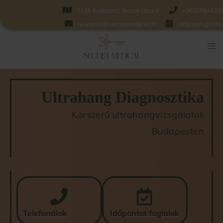
1138 Budapest, Bence utca 4.
+3630984420
recepcio@secretmedical.hu
Időpontfoglalás
Ultrahang Diagnosztika
Korszerű ultrahangvizsgálatok
Budapesten
Telefonálok
Időpontot foglalok