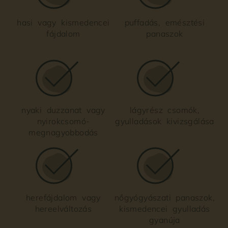
hasi vagy kismedencei
puffadás, emésztési
fájdalom
panaszok
nyaki duzzanat vagy
lágyrész csomók,
nyirokcsomó-
gyulladások kivizsgálása
megnagyobbodás
herefájdalom vagy
nőgyógyászati panaszok,
hereelváltozás
kismedencei gyulladás
gyanúja