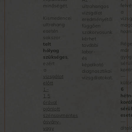
felvé
minőségét.
ultrahangos
a
vizsgálat
Kismedencei
vizsg
eredményétől
ultrahang
magá
függően
esetén
hozni
szakorvosunk
sokszor
kérhet
Rége
telt
további
már
hólyag
labor-
gyóg
szükséges
,
és
sérü
ezért
képalkotó
kontr
a
diagnosztikai
—
vizsgálat
vizsgálatokat.
külö
előtt
6
1–
hétn
1,5
korá
órával
sérü
ajánlott
eset
szénsavmentes
—
ásvány-
álta
vagy