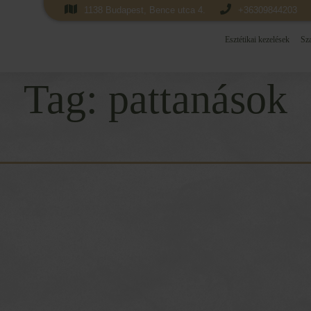
1138 Budapest, Bence utca 4.
+36309844203
Esztétikai kezelések
Sza
Tag:
pattanások