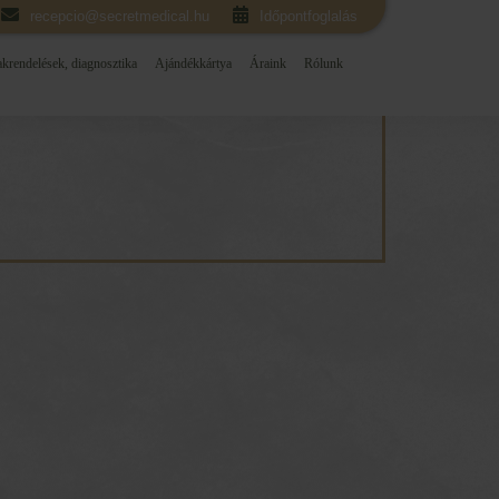
recepcio@secretmedical.hu
Időpontfoglalás
krendelések, diagnosztika
Ajándékkártya
Áraink
Rólunk