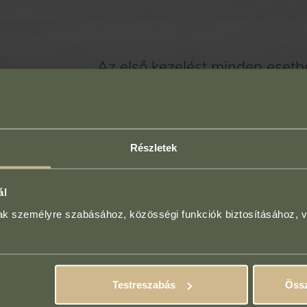
Az első kezelést minden esetb
(akár ingyenesen!), ahol
megbeszéljük az elkép
Részletek
felvesszük az anamné
ál
és összeállítjuk a sz
mak személyre szabásához, közösségi funkciók biztosításához, 
Tedd meg az első lépést a tart
Testreszabás
Össz
Időpontfogla