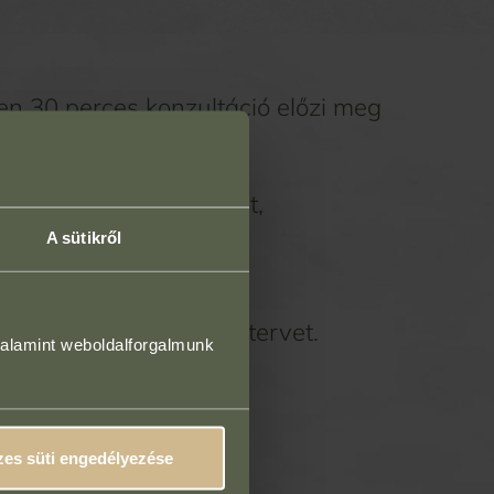
en 30 perces konzultáció előzi meg
zeléseidet és céljaidat,
A sütikről
zist,
ámodra ideális kezelési tervet.
valamint weboldalforgalmunk
ós szépséged felé!
es süti engedélyezése
lás konzultációra