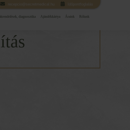
recepcio@secretmedical.hu
Időpontfoglalás
krendelések, diagnosztika
Ajándékkártya
Áraink
Rólunk
ítás