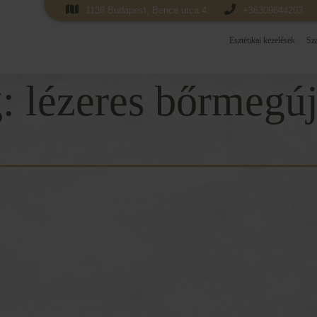
1138 Budapest, Bence utca 4.
+36309844203
Esztétikai kezelések
Sza
g:
lézeres bőrmegúj