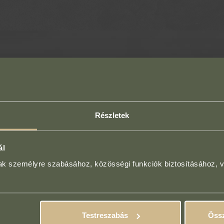
Az első kezelést minden esetb
(akár ingyenesen!), ahol
megbeszéljük az elkép
Részletek
felvesszük az anamné
ál
és összeállítjuk a sz
mak személyre szabásához, közösségi funkciók biztosításához, 
Tedd meg az első lépést a tart
Testreszabás
Össz