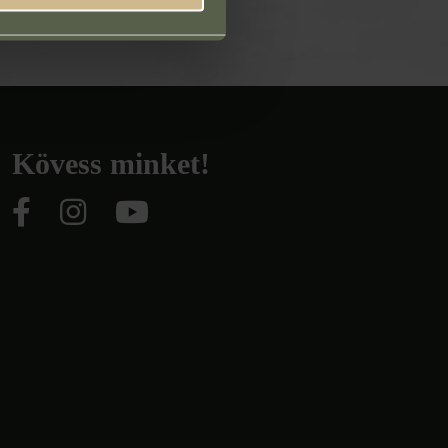
lás konzultációra
Kövess minket!