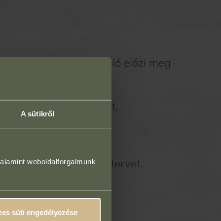
en 30 perces konzultáció előzi meg
zeléseidet és céljaidat,
A sütikről
zist,
ámodra ideális kezelési tervet.
valamint weboldalforgalmunk
ós szépséged felé!
es süti engedélyezése