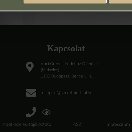
Időpontfogla
Kapcsolat
Váci Greens Irodaház D épület
(földszint)
1138 Budapest, Bence u. 4.
recepcio@secretmedical.hu
Adatkezelési tájékoztató
ÁSZF
Impresszum