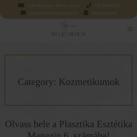
1138 Budapest, Bence utca 4.
+36309844203
recepcio@secretmedical.hu
Időpontfoglalás
Category:
Kozmetikumok
Olvass bele a Plasztika Esztétika
Magazin 6. számába!