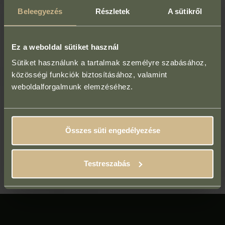
előzi meg (akár ingyenesen!), ahol
Beleegyezés
Részletek
A sütikről
megbeszéljük az elképzeléseidet és
céljaidat,
Ez a weboldal sütiket használ
felvesszük az anamnézist,
Sütiket használunk a tartalmak személyre szabásához,
közösségi funkciók biztosításához, valamint
és összeállítjuk a számodra ideális kezelési
weboldalforgalmunk elemzéséhez.
tervet.
Tedd meg az első lépést a tartós szépséged felé!
Összes süti engedélyezése
Időpontfoglalás konzultációra
Testreszabás