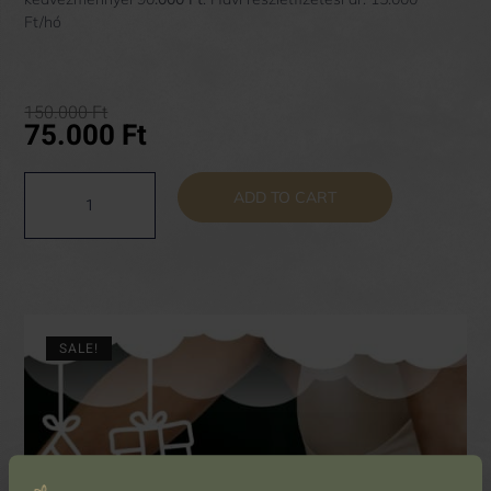
Ft/hó
150.000
Ft
75.000
Ft
ADD TO CART
SALE!