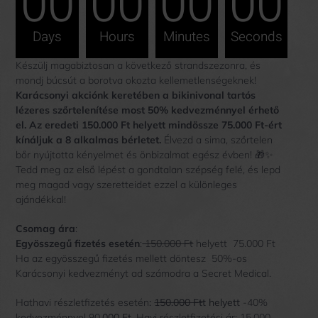
00
00
00
00
Days
Hours
Minutes
Seconds
Készülj magabiztosan a következő strandszezonra, és
mondj búcsút a borotva okozta kellemetlenségeknek!
Karácsonyi akciónk keretében a bikinivonal tartós
lézeres szőrtelenítése most 50% kedvezménnyel érhető
el.
Az eredeti 150.000 Ft helyett mindössze 75.000 Ft-ért
kínáljuk a 8 alkalmas bérletet.
Élvezd a sima, szőrtelen
bőr nyújtotta kényelmet és önbizalmat egész évben! 🎁✨
Tedd meg az első lépést a gondtalan szépség felé, és lepd
meg magad vagy szeretteidet ezzel a különleges
ajándékkal!
Csomag ára
:
Egyösszegű fizetés esetén
:
150.000 Ft
helyett 75.000 Ft
Ha az egyösszegű fizetés mellett döntesz 50%-os
Karácsonyi kedvezményt ad számodra a Secret Medical.
Hathavi részletfizetés esetén
:
150.000 Ft
t helyett
-40%
kedvezménnyel 90
.000 Ft
. Havi részletfizetési ár: 15.000