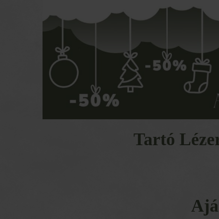
Tartó Léze
Ajá