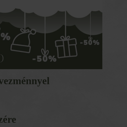
dvezménnyel
zére