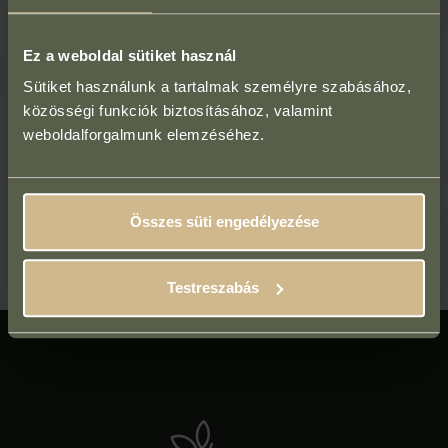
felvesszük az anamnézist,
Ez a weboldal sütiket használ
Sütiket használunk a tartalmak személyre szabásához,
és összeállítjuk a számodra ideális kezelési
közösségi funkciók biztosításához, valamint
tervet.
weboldalforgalmunk elemzéséhez.
Tedd meg az első lépést a tartós szépséged felé!
Összes süti engedélyezése
Időpontfoglalás konzultációra
Testreszabás