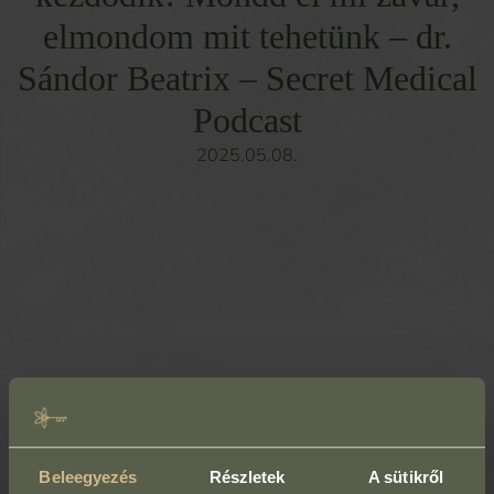
elmondom mit tehetünk – dr.
Sándor Beatrix – Secret Medical
Podcast
2025.05.08.
Az első kezelést minden esetben 30 perces konzultáció
előzi meg (akár ingyenesen!), ahol
megbeszéljük az elképzeléseidet és
Beleegyezés
Részletek
A sütikről
céljaidat,