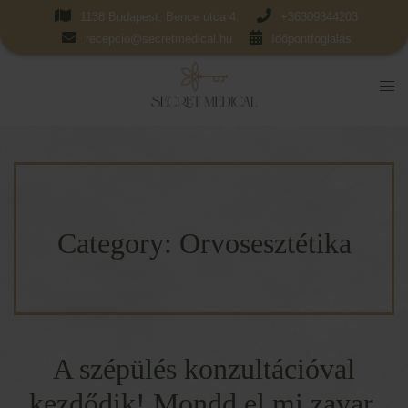
1138 Budapest, Bence utca 4.
+36309844203
recepcio@secretmedical.hu
Időpontfoglalás
Category:
Orvosesztétika
A szépülés konzultációval
kezdődik! Mondd el mi zavar,