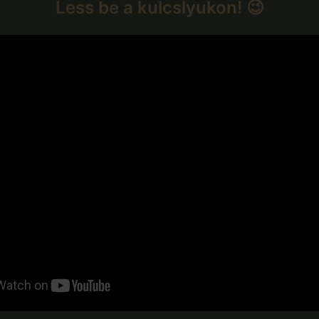
Less be a kulcslyukon! 😉