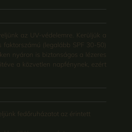
yeljünk az UV-védelemre. Kerüljük a
s faktorszámú (legalább SPF 30-50)
teken nyáron is biztonságos a lézeres
kitéve a közvetlen napfénynek, ezért
jünk fedőruházatot az érintett