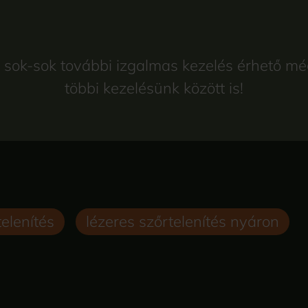
ok-sok további izgalmas kezelés érhető még
többi kezelésünk között is!
telenítés
lézeres szőrtelenítés nyáron