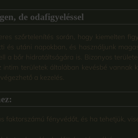
Igen, de odafigyeléssel
eres szőrtelenítés során, hogy kiemelten fig
őtti és utáni napokban, és használjunk maga
ell a bőr hidratáltságára is. Bizonyos terüle
az intim területek általában kevésbé vannak 
végezhető a kezelés.
ez:
aktorszámú fényvédőt, és ha tehetjük, visel