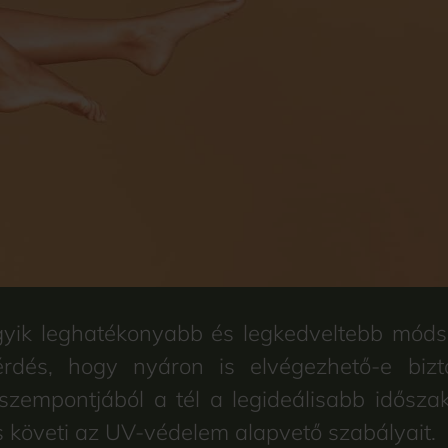
 egyik leghatékonyabb és legkedveltebb mód
dés, hogy nyáron is elvégezhető-e bizt
zempontjából a tél a legideálisabb időszak
 követi az UV-védelem alapvető szabályait.