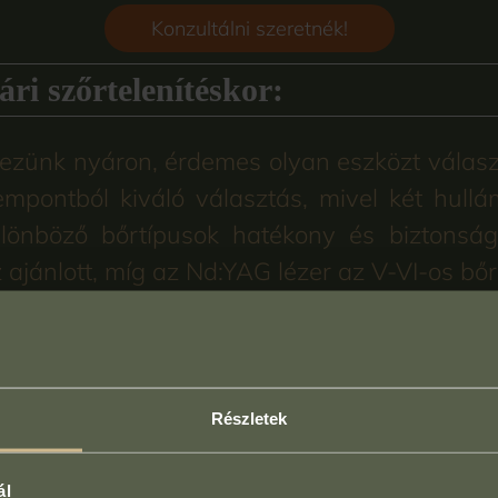
Konzultálni szeretnék!
ri szőrtelenítéskor:
rvezünk nyáron, érdemes olyan eszközt válas
pontból kiváló választás, mivel két hullá
lönböző bőrtípusok hatékony és biztonság
z ajánlott, míg az Nd:YAG lézer az V-VI-os bő
l nagyobb területeket fed le gyorsabban, így
Részletek
szerével csökkenti a kezelés során jelentke
ál