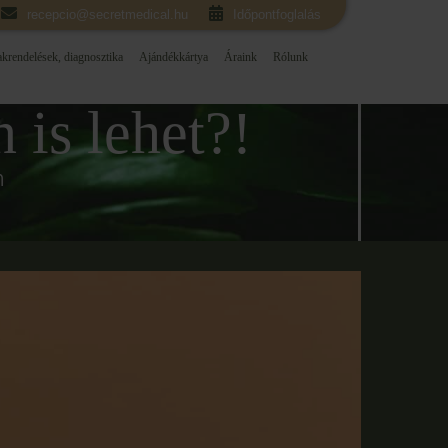
recepcio@secretmedical.hu
Időpontfoglalás
krendelések, diagnosztika
Ajándékkártya
Áraink
Rólunk
 is lehet?!
n