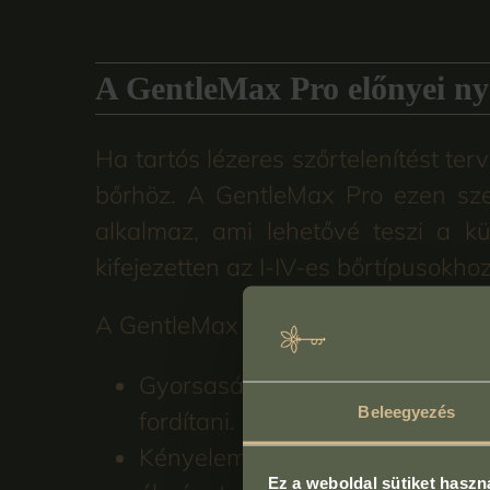
A GentleMax Pro előnyei nyá
Ha tartós lézeres szőrtelenítést te
bőrhöz. A GentleMax Pro ezen szem
alkalmaz, ami lehetővé teszi a kü
kifejezetten az I-IV-es bőrtípusokho
A GentleMax Pro további előnyei:
Gyorsaság: Nagyobb kezelőfejéve
Beleegyezés
fordítani.
Kényelem: Dinamikus hűtési rend
Ez a weboldal sütiket haszn