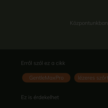
Központunkban s
Erről szól ez a cikk
GentleMaxPro
lézeres szőr
Ez is érdekelhet