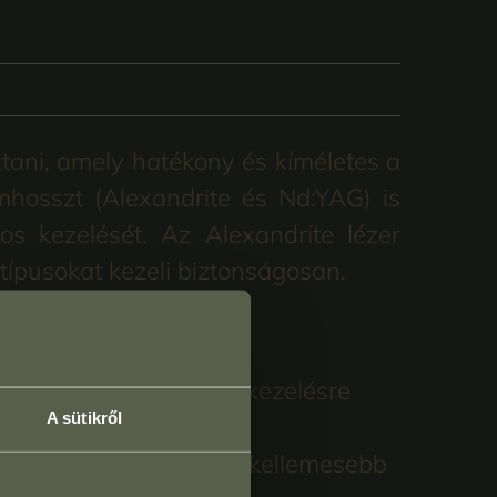
ztani, amely hatékony és kíméletes a
mhosszt (Alexandrite és Nd:YAG) is
os kezelését. Az Alexandrite lézer
rtípusokat kezeli biztonságosan.
 kevesebb időt kell a kezelésre
A sütikről
ző kellemetlenségeket, kellemesebb