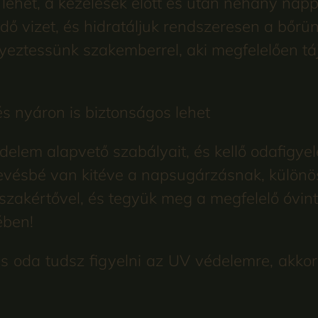
lehet, a kezelések előtt és után néhány napp
ő vizet, és hidratáljuk rendszeresen a bőrün
eztessünk szakemberrel, aki megfelelően táj
és nyáron is biztonságos lehet
lem alapvető szabályait, és kellő odafigyelé
 kevésbé van kitéve a napsugárzásnak, külön
 szakértővel, és tegyük meg a megfelelő óvin
ében!
és oda tudsz figyelni az UV védelemre, akko