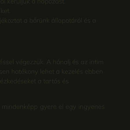
al kerüljük a napozást.
ket.
ékoztat a bőrünk állapotáról és a
ssel végezzük. A hónalj és az intim
ösen hatékony lehet a kezelés ebben
tézkedéseket a tartós és
r mindenképp gyere el egy ingyenes