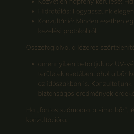
Közvetlen napfény kerülése: Ha 
Hidratálás: Fogyasszunk elegend
Konzultáció: Minden esetben egy
kezelési protokollról.
Összefoglalva, a lézeres szőrtelenít
amennyiben betartjuk az UV-véde
területek esetében, ahol a bőr
az időszakban is. Konzultáljunk
biztonságos eredmények érdek
Ha „fontos számodra a sima bőr”, 
konzultációra.