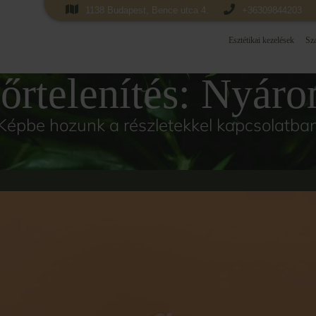
1138 Budapest, Bence utca 4.
+36309844203
Esztétikai kezelések
Sza
őrtelenítés: Nyáron
Képbe hozunk a részletekkel kapcsolatba